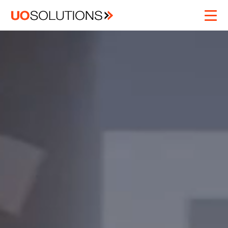
Servicios
Sobre Nosotros
Blog
Contacto
Trabaja Con Nosotros
Argentina (AR)
Chile (CL)
Colombia (CO)
España (ES)
Estados Unidos
(EE. UU.)
Francia (FR)
México (MX)